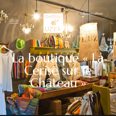
Réservation
La boutique « La
Cerise sur le
Château »