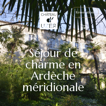
Réservation
Séjour de
charme en
Ardèche
méridionale